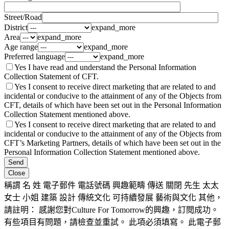
Street/Road
District
expand_more
Area
expand_more
Age range
expand_more
Preferred language
expand_more
Yes
I have read and understand the Personal Information
Collection Statement of CFT.
Yes
I consent to receive direct marketing that are related to and
incidental or conducive to the attainment of any of the Objects from
CFT, details of which have been set out in the Personal Information
Collection Statement mentioned above.
Yes
I consent to receive direct marketing that are related to and
incidental or conducive to the attainment of any of the Objects from
CFT’s Marketing Partners, details of which have been set out in the
Personal Information Collection Statement mentioned above.
稱謂
名
姓
電子郵件
電話號碼
興趣範疇
傳送
關閉
先生
太太
女士
小姐
建築
設計
傳統文化
可持續發展
藝術與文化
其他，
請註明：
感謝您對Culture For Tomorrow的興趣，訂閱成功。
有些項目有問題，請檢查並重試。
此項必須填寫。
此電子郵