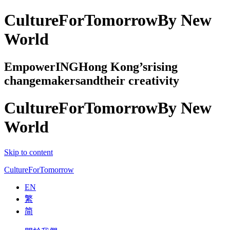
Culture
For
Tomorrow
By New
World
EmpowerING
Hong Kong’s
rising
changemakers
and
their creativity
Culture
For
Tomorrow
By New
World
Skip to content
Culture
For
Tomorrow
EN
繁
简