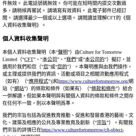
件無效。
此電話號碼無效。
你可能在短時間内提交次數過
多，請稍候再嘗試。
請填寫有效資料。
此電子郵件已經訂
閱。
請選擇最少一個或以上選項。
請閱讀並理解CFT的《個
人資料收集聲明》。
個人資料收集聲明
本個人資料收集聲明（本“
聲明
”）由Culture for Tomorrow
Limited（“
CFT
”、“
本公司
”、“
我們
”或“
本公司的
”）擬訂，並
適用於我們和您（“
您
”或“
您的
”）。本聲明應與由我們操作，
或主理或提供我們的資訊、活動或項目之相關流動應用程式
（如有）（“
應用程式
”)]和
https://www.culturefortomorrow.org/
網
站（“
網站
”）的條款和條件（如果有）（“
條款和條件
”）結合
一併解讀，但如果本聲明與有關個人資料的條款和條件之間存
在任何不一致，則以本聲明爲準。
我們的宗旨包括為促進教育推動、促進和發展香港的藝術、文
化、建築及相應的公共及專業教育及創新（“
宗旨
”）。有關我
們宗旨的詳情已在
https://www.culturefortomorrow/cft-object-