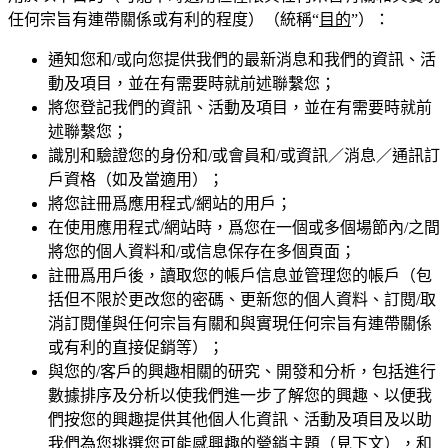
任何宗旨有連帶關係或有利的程度）（統稱“
目的
”）：
通知您和/或向您提供我們的最新消息和我們的資訊、活
動及項目，並在有需要時就前述聯繫您；
將您登記我們的資訊、活動及項目，並在有需要時就前
述聯繫您；
識別和驗證您的身份和/或會員和/或資訊／消息／通訊訂
戶資格（如及當適用）；
將您註冊爲應用程式/網站的用戶；
在使用應用程式/網站時，爲您在一個或多個場節內/之間
將您的個人資料和/或信息保存在多個頁面；
註冊爲用戶後，讀取您的帳戶信息並管理您的帳戶（包
括但不限於更改您的密碼、更新您的個人資料、訂閱/取
消訂閱僅與任何宗旨有關和與實現任何宗旨有連帶關係
或有利的直接促銷等）；
與您的/客戶的興趣相關的研究、開發和分析，包括進行
數據排序及分析以使我們進一步了解您的興趣、以便我
們按您的興趣提供其他個人化資訊、活動及項目及以助
我們為您挑選您可能感興趣的營銷主題（見下文），和