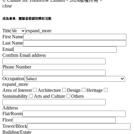
© Culture for Tomorrow Limited。
2024版權所有。
close
成為會員 - 體驗皇都戲院精彩活動
Title
expand_more
First Name
Last Name
Email
Confirm Email address
Phone Number
Occupation
expand_more
Area of Interest
Architecture
Design
Heritage
Sustainability
Arts and Culture
Others
Address
Flat/Room
Floor
Tower/Block
Building/Estate