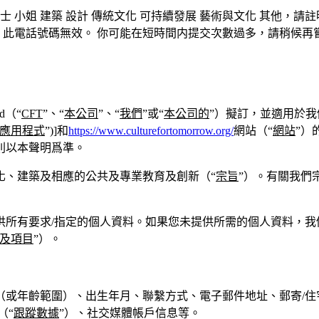
士
小姐
建築
設計
傳統文化
可持續發展
藝術與文化
其他，請註
此電話號碼無效。
你可能在短時間内提交次數過多，請稍候再
ed（“
CFT
”、“
本公司
”、“
我們
”或“
本公司的
”）擬訂，並適用於我
應用程式
”)]和
https://www.culturefortomorrow.org/
網站（“
網站
”）
則以本聲明爲準。
化、建築及相應的公共及專業教育及創新（“
宗旨
”）。有關我們
所有要求/指定的個人資料。如果您未提供所需的個人資料，我
及項目
”）。
或年齡範圍）、出生年月、聯繫方式、電子郵件地址、郵寄/住
（“
跟蹤數據
”）、社交媒體帳戶信息等。