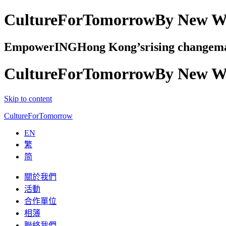
Culture
For
Tomorrow
By New W
EmpowerING
Hong Kong’s
rising changem
Culture
For
Tomorrow
By New W
Skip to content
Culture
For
Tomorrow
EN
繁
简
關於我們
活動
合作單位
相簿
聯絡我們