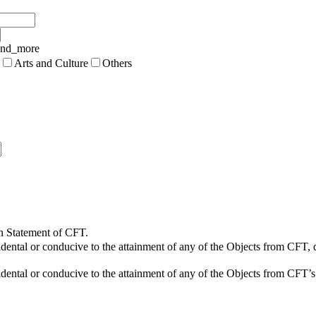
and_more
Arts and Culture
Others
on Statement of CFT.
ncidental or conducive to the attainment of any of the Objects from CFT,
ncidental or conducive to the attainment of any of the Objects from CFT’s