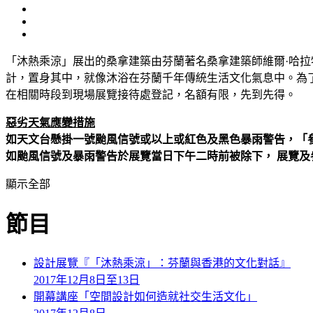
「沐熱乘涼」展出的桑拿建築由芬蘭著名桑拿建築師維爾·哈
計，置身其中，就像沐浴在芬蘭千年傳統生活文化氣息中。為了讓
在相關時段到現場展覽接待處登記，名額有限，先到先得。
惡劣天氣應變措施
如天文台懸掛一號颱風信號或以上或紅色及黑色暴雨警告，「
如颱風信號及暴雨警告於展覽當日下午二時前被除下， 展覽
顯示全部
節目
設計展覽
『「沐熱乘涼」：芬蘭與香港的文化對話』
2017年12月8日至13日
開幕講座
「空間設計如何造就社交生活文化」