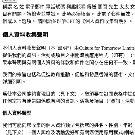
稱謂
名
姓
電子郵件
電話號碼
興趣範疇
傳送
關閉
先生
太太
女
目有問題，請檢查並重試。
此項必須填寫。
此電子郵件無效。
個或以上選項。
請閱讀並理解CFT的《個人資料收集聲明》。
個人資料收集聲明
本個人資料收集聲明（本“
聲明
”）由Culture for Tomorrow Limit
提供我們的資訊、活動或項目之相關流動應用程式（如有）（“
果本聲明與有關個人資料的條款和條件之間存在任何不一致，
我們的宗旨包括為促進教育推動、促進和發展香港的藝術、文
詳細列明。
爲使本公司能夠實現目的（見下文），您須要在訂閱表格中提供
任何宗旨有連帶關係或有利的資訊、活動及項目（“
資訊、活動
個人資料類型
我們可能向您收集的個人資料類型包括您的姓名、性別、年齡（
（見下文）、個人興趣及活動愛好和有關您使用應用程式/網站