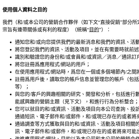
使用個人資料之目的
我們（和/或本公司的營銷合作夥伴（如下文“直接促銷”部分
宗旨有連帶關係或有利的程度）（統稱“
目的
”）：
通知您和/或向您提供我們的最新消息和我們的資訊、活
將您登記我們的資訊、活動及項目，並在有需要時就前述
識別和驗證您的身份和/或會員和/或資訊／消息／通訊訂
將您註冊爲應用程式/網站的用戶；
在使用應用程式/網站時，爲您在一個或多個場節內/之間
註冊爲用戶後，讀取您的帳戶信息並管理您的帳戶（包括
等）；
與您的/客戶的興趣相關的研究、開發和分析，包括進行
能感興趣的營銷主題（見下文），和進行行為分析整合；
您可以就目的和/或資訊、活動及項目向本公司查詢、投
通過短訊、電子郵件和/或郵件，和/或現已存在的或者將
通過調查等方式獲取與目的和/或資訊、活動及項目相關
訊、電子郵件和/或郵件，和/或現已存在的或者將來可能
改進應用程式/網站、目的以及本公司和本公司的營銷合