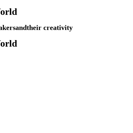
orld
akers
and
their creativity
orld