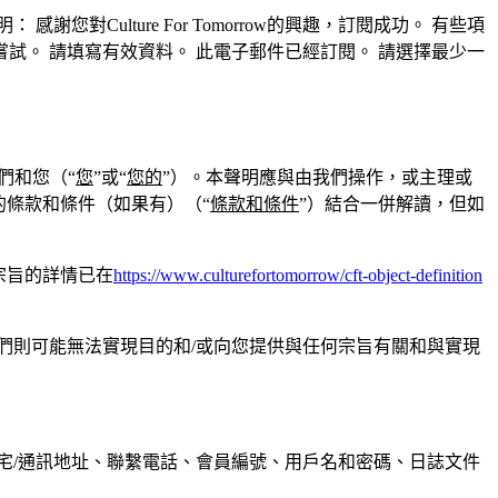
明：
感謝您對Culture For Tomorrow的興趣，訂閱成功。
有些項
嘗試。
請填寫有效資料。
此電子郵件已經訂閱。
請選擇最少一
們和您（“
您
”或“
您的
”）。本聲明應與由我們操作，或主理或
的條款和條件（如果有）（“
條款和條件
”）結合一併解讀，但如
宗旨的詳情已在
https://www.culturefortomorrow/cft-object-definition
們則可能無法實現目的和/或向您提供與任何宗旨有關和與實現
宅/通訊地址、聯繫電話、會員編號、用戶名和密碼、日誌文件