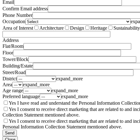
Email
Confirm Email address
Phone Number
Occupation
exp
Area of Interest
Architecture
Design
Heritage
Sustainability
Address
Flat/Room
Floor
Tower/Block
Building/Estate
Street/Road
District
expand_more
Area
expand_more
Age range
expand_more
Preferred language
expand_more
Yes
I have read and understand the Personal Information Collecti
Yes
I consent to receive direct marketing that are related to and i
Collection Statement mentioned above.
Yes
I consent to receive direct marketing that are related to and i
Personal Information Collection Statement mentioned above.